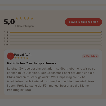
5,0
★★★★★
Bewertung schreiben
1 Bewertungen
5 ★
1
4 ★
0
3 ★
0
2 ★
0
1 ★
0
Pascal [.J.].
P
✓ Verifiziert
★★★★★
Natürlicher Zweibelgeschmack
Leichter Zwiebelgeschmack, nicht so übertrieben wie wir es so
kennen in Deutschland. Der Geschmack sehr natürlich und die
Chips sind nicht stark gewürzt. Wer Chips mag die nicht
übertrieben nach Zwiebeln schmecken und riechen wird diese
lieben. Preis Leistung der Fühlmenge, besser als die Kleine
Packung mit 50g