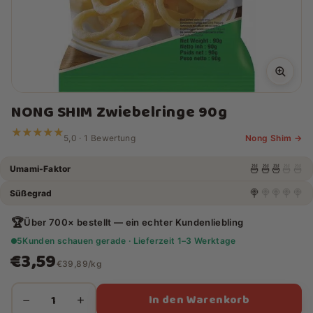
NONG SHIM Zwiebelringe 90g
★★★★★
★★★★★
5,0 · 1 Bewertung
Nong Shim →
🍜
🍜
🍜
🍜
🍜
Umami-Faktor
🍭
🍭
🍭
🍭
🍭
Süßegrad
🏆
Über 700× bestellt — ein echter Kundenliebling
5
Kunden schauen gerade · Lieferzeit 1–3 Werktage
€3,59
€39,89/kg
In den Warenkorb
−
+