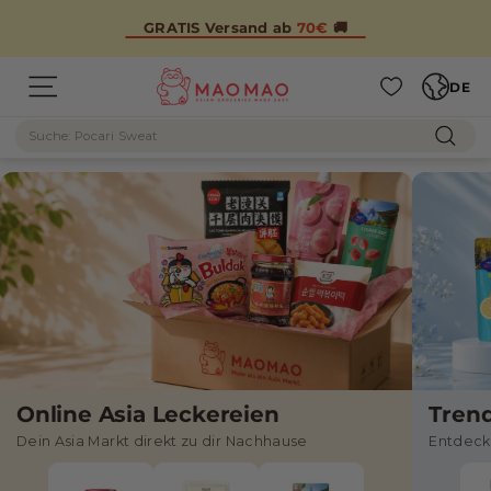
Direkt
zum
GRATIS Versand ab
70€
🚚
Inhalt
Sprache
M
DE
M
Seitennavigation
A
Suche
A
O
Such
M
O
A
M
O
A
O
–
A
s
i
Online Asia Leckereien
Tren
Dein Asia Markt direkt zu dir Nachhause
Entdeck
a
t