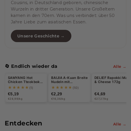
Cousins, in Deutschland geboren, chinesische
Wurzeln in dritter Generation. Unsere Großeltern
kamen in den 70ern. Was uns verbindet: über 50
Jahre Liebe zum asiatischen Essen.
Unsere Geschichte →
🔄 Endlich wieder da
Alle →
Halal
SAMYANG Hot
BAIJIA A-Kuan Breite
DELIEF Rapokki Mac
Chicken Tteokbokki
Nudeln mit
& Cheese 172g
Carbonara 179g
Sesampaste 140g
★★★★★
★★★★★
(1)
(10)
€5,19
€2,29
€4,69
€28,99/kg
€16,36/kg
€27,27/kg
Entdecken
Alle →