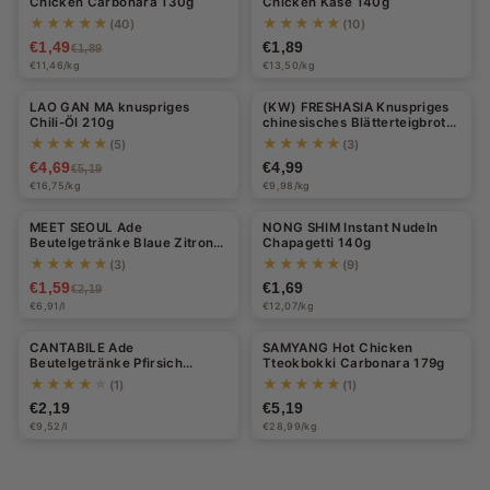
Chicken Carbonara 130g
Chicken Käse 140g
s,
★★★★★
★★★★★
(40)
(10)
€1,49
€1,89
€1,89
I
€11,46/kg
€13,50/kg
n
LAO GAN MA knuspriges
(KW) FRESHASIA Knuspriges
-10%
Chili-Öl 210g
chinesisches Blätterteigbrot
s
für Rou Jia Mo (5 Stück) 500g
★★★★★
★★★★★
(5)
(3)
t
€4,69
€4,99
€5,19
€16,75/kg
€9,98/kg
Halal
a
MEET SEOUL Ade
NONG SHIM Instant Nudeln
n
-27%
Beutelgetränke Blaue Zitrone
Chapagetti 140g
230ml
★★★★★
★★★★★
(3)
(9)
t
€1,59
€1,69
€2,19
-
€6,91/l
€12,07/kg
N
CANTABILE Ade
SAMYANG Hot Chicken
Beutelgetränke Pfirsich
Tteokbokki Carbonara 179g
u
230ml
★★★★★
★★★★★
(1)
(1)
d
€2,19
€5,19
€9,52/l
€28,99/kg
e
l