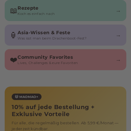
Rezepte
📖
→
Koch es einfach nach
Asia-Wissen & Feste
🏮
→
Was isst man beim Drachenboot-Fest?
Community Favorites
❤️
→
Lives, Challenges & eure Favoriten
🐱 MAOMAO+
10% auf jede Bestellung +
Exklusive Vorteile
Für alle, die regelmäßig bestellen. Ab 5,99 €/Monat —
jederzeit kündbar.