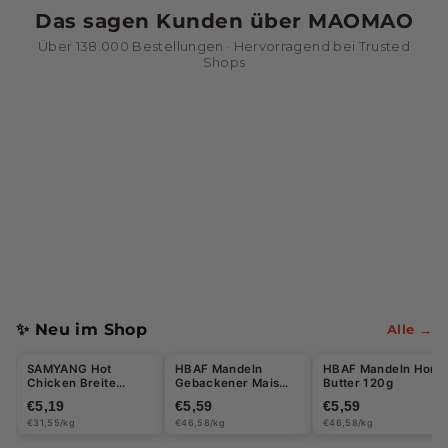
Das sagen Kunden über MAOMAO
n
Über 138.000 Bestellungen · Hervorragend bei Trusted
&
Shops
G
e
t
r
ä
n
k
e
✨ Neu im Shop
Alle →
SAMYANG Hot
HBAF Mandeln
HBAF Mandeln Honi
Chicken Breite
Gebackener Mais
Butter 120g
Glasnudeln
120g
€5,19
€5,59
€5,59
Carbonara 164,5g
€31,55/kg
€46,58/kg
€46,58/kg