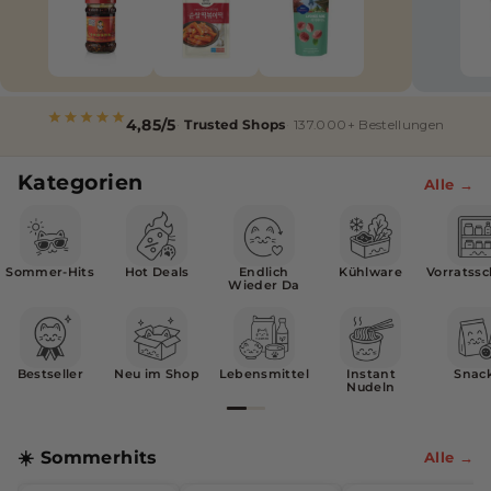
i
s
c
4,85/5
Trusted Shops
137.000+ Bestellungen
h
e
Kategorien
Alle →
r
O
n
Sommer-Hits
Hot Deals
Endlich
Kühlware
Vorratss
Wieder Da
l
i
n
Bestseller
Neu im Shop
Lebensmittel
Instant
Snac
Nudeln
e
-
☀️ Sommerhits
Alle →
S