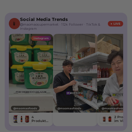
Social Media Trends
📱
● LIVE
@maomaosupermarket · 112k Follower · TikTok &
Instagram
Instagram
@maomaofoods
@maomaofoods
@maomaofoods
4
2 Produkt
Produkte
im Video
im Video