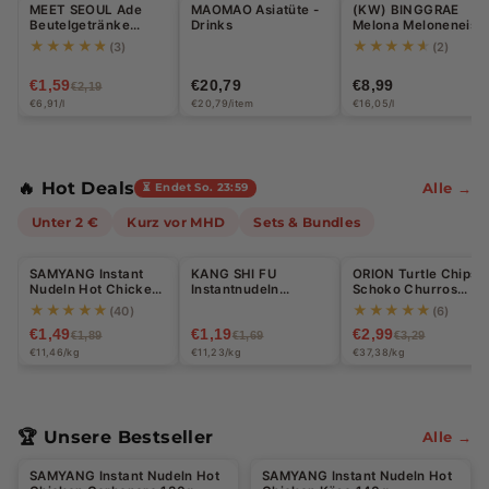
MEET SEOUL Ade
MAOMAO Asiatüte -
(KW) BINGGRAE
-27%
u
Beutelgetränke
Drinks
Melona Meloneneis
Blaue Zitrone 230ml
560ml (8 x 70ml)
★★★★★
★★★★★
(3)
(2)
p
€1,59
€20,79
€8,99
€2,19
e
€6,91/l
€20,79/item
€16,05/l
r
m
🔥 Hot Deals
Alle →
⏳ Endet So. 23:59
a
Unter 2 €
Kurz vor MHD
Sets & Bundles
r
Halal
k
SAMYANG Instant
KANG SHI FU
ORION Turtle Chips
-21%
-30%
-9%
Nudeln Hot Chicken
Instantnudeln
Schoko Churros
t:
Carbonara 130g
geschmortes
Geschmack 80g
★★★★★
★★★★★
(40)
(6)
Rindfleisch 106g
€1,49
€1,19
€2,99
S
€1,89
€1,69
€3,29
€11,46/kg
€11,23/kg
€37,38/kg
n
a
🏆 Unsere Bestseller
Alle →
c
Halal
Halal
k
SAMYANG Instant Nudeln Hot
SAMYANG Instant Nudeln Hot
-21%