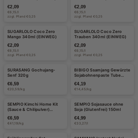
€2,09
€2,09
€6,15/l
€6,15/l
zzgl. Pfand €0,25
zzgl. Pfand €0,25
Halal
SUGARLOLO Coco Zero
SUGARLOLO Coco Zero
Mango 340ml (EINWEG)
Trauben 340ml (EINWEG)
€2,09
€2,09
€6,15/l
€6,15/l
zzgl. Pfand €0,25
zzgl. Pfand €0,25
SURASANG Gochujang-
BIBIGO Ssamjang Gewürzte
Senf 320g
Sojabohnenpaste Tube
290g
€6,59
€4,19
€20,59/kg
€14,45/kg
SEMPIO Kimchi Home Kit
SEMPIO Sojasauce ohne
(Sauce & Chilipulver)
Soja (Glutenfrei) 150ml
Glutenfrei 160g
€6,59
€4,99
€41,19/kg
€33,27/l