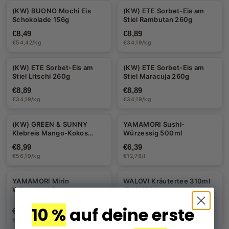
(KW) BUONO Mochi Eis
(KW) ETE Sorbet-Eis am
Schokolade 156g
Stiel Rambutan 260g
€8,49
€8,89
€54,42/kg
€34,19/kg
(KW) ETE Sorbet-Eis am
(KW) ETE Sorbet-Eis am
Stiel Litschi 260g
Stiel Maracuja 260g
€8,89
€8,89
€34,19/kg
€34,19/kg
(KW) GREEN & SUNNY
YAMAMORI Sushi-
Klebreis Mango-Kokos
Würzessig 500ml
Dessert 160g
€8,99
€6,39
€56,19/kg
€12,78/l
YAMAMORI Mirin
WALOVI Kräutertee 310ml
Würzmittel 500ml
(EINWEG)
€1,69
10 %
auf deine erste
€6,39
€5,45/l
€12,78/l
zzgl. Pfand €0,25
Halal