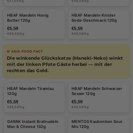
€31,55/kg
€46,58/kg
HBAF Mandeln Honig
HBAF Mandeln Knister
Butter 120g
Soda-Geschmack 120g
€5,59
€5,59
€46,58/kg
€46,58/kg
🥢 ASIA FOOD FACT
Die winkende Glückskatze (Maneki-Neko) winkt
mit der linken Pfote Gäste herbei — mit der
rechten das Geld.
HBAF Mandeln Tiramisu
HBAF Mandeln Schwarzer
120g
Sesam 120g
€5,59
€5,59
€46,58/kg
€46,58/kg
GARAK Instant Bratnudeln
MENTOS Kaubonbon Sour
Mac & Cheese 132g
Mix 120g