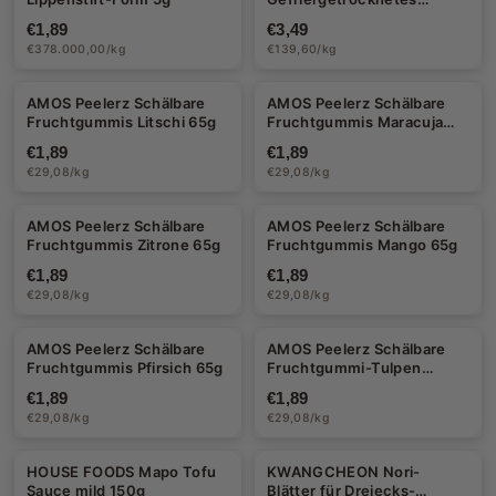
Matcha-Eis 25g
€1,89
€3,49
€378.000,00/kg
€139,60/kg
AMOS Peelerz Schälbare
AMOS Peelerz Schälbare
Fruchtgummis Litschi 65g
Fruchtgummis Maracuja
65g
€1,89
€1,89
€29,08/kg
€29,08/kg
AMOS Peelerz Schälbare
AMOS Peelerz Schälbare
Fruchtgummis Zitrone 65g
Fruchtgummis Mango 65g
€1,89
€1,89
€29,08/kg
€29,08/kg
AMOS Peelerz Schälbare
AMOS Peelerz Schälbare
Fruchtgummis Pfirsich 65g
Fruchtgummi-Tulpen
Erdbeere, Orange & Pfirsich
€1,89
€1,89
65g
€29,08/kg
€29,08/kg
HOUSE FOODS Mapo Tofu
KWANGCHEON Nori-
Sauce mild 150g
Blätter für Dreiecks-