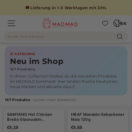
Direkt
zum
🚚 Lieferung in 1–3 Werktagen mit DHL
Inhalt
Sprache
M
DE
Seitennavigation
A
Suche
O
Such
M
A
🍜 KATEGORIE
O
Neu im Shop
167 Produkte
In dieser Collection findest du die neuesten Produkte
im MAOMAO Sortiment. Hier landen frische Neuheiten,
neue Marken und aktuelle Asia-F...
167 Produkte
· sortiert nach Beliebtheit
SAMYANG Hot Chicken
HBAF Mandeln Gebackener
Breite Glasnudeln
Mais 120g
Carbonara 164,5g
€5,19
€5,59