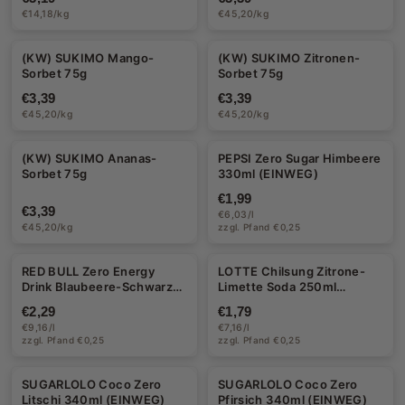
€14,18/kg
€45,20/kg
(KW) SUKIMO Mango-
(KW) SUKIMO Zitronen-
Sorbet 75g
Sorbet 75g
€3,39
€3,39
€45,20/kg
€45,20/kg
(KW) SUKIMO Ananas-
PEPSI Zero Sugar Himbeere
Sorbet 75g
330ml (EINWEG)
€1,99
€3,39
€6,03/l
€45,20/kg
zzgl. Pfand €0,25
RED BULL Zero Energy
LOTTE Chilsung Zitrone-
Drink Blaubeere-Schwarze
Limette Soda 250ml
Johannisbeere 250ml
(EINWEG)
€2,29
€1,79
(EINWEG)
€9,16/l
€7,16/l
zzgl. Pfand €0,25
zzgl. Pfand €0,25
Halal
SUGARLOLO Coco Zero
SUGARLOLO Coco Zero
Litschi 340ml (EINWEG)
Pfirsich 340ml (EINWEG)