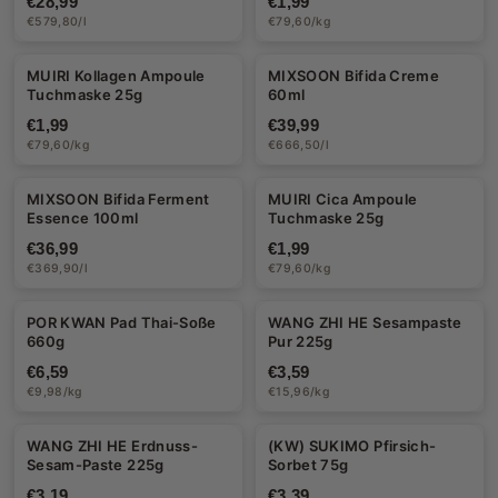
€28,99
€1,99
€579,80/l
€79,60/kg
MUIRI Kollagen Ampoule
MIXSOON Bifida Creme
Tuchmaske 25g
60ml
€1,99
€39,99
€79,60/kg
€666,50/l
MIXSOON Bifida Ferment
MUIRI Cica Ampoule
Essence 100ml
Tuchmaske 25g
€36,99
€1,99
€369,90/l
€79,60/kg
POR KWAN Pad Thai-Soße
WANG ZHI HE Sesampaste
660g
Pur 225g
€6,59
€3,59
€9,98/kg
€15,96/kg
WANG ZHI HE Erdnuss-
(KW) SUKIMO Pfirsich-
Sesam-Paste 225g
Sorbet 75g
€3,19
€3,39