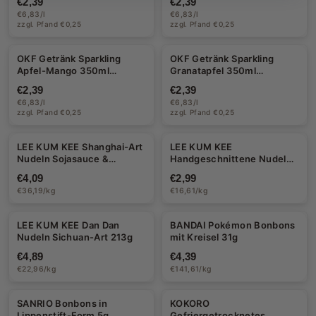
€2,39
€2,39
€6,83/l
€6,83/l
zzgl. Pfand €0,25
zzgl. Pfand €0,25
Halal
Halal
OKF Getränk Sparkling
OKF Getränk Sparkling
Apfel-Mango 350ml
Granatapfel 350ml
(EINWEG)
(EINWEG)
€2,39
€2,39
€6,83/l
€6,83/l
zzgl. Pfand €0,25
zzgl. Pfand €0,25
LEE KUM KEE Shanghai-Art
LEE KUM KEE
Nudeln Sojasauce &
Handgeschnittene Nudeln
Schalotte 113g
180g
€4,09
€2,99
€36,19/kg
€16,61/kg
LEE KUM KEE Dan Dan
BANDAI Pokémon Bonbons
Nudeln Sichuan-Art 213g
mit Kreisel 31g
€4,89
€4,39
€22,96/kg
€141,61/kg
SANRIO Bonbons in
KOKORO
Lippenstift-Form 5g
Gefriergetrocknetes