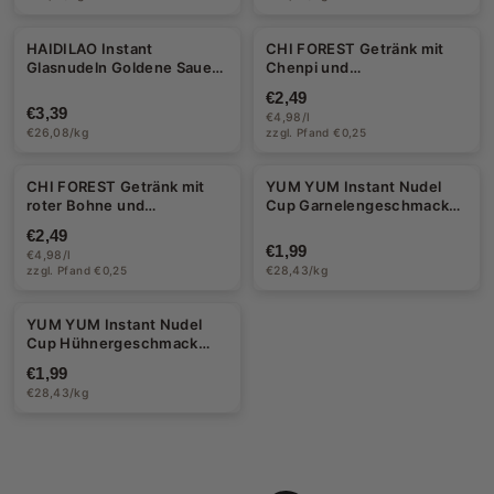
HAIDILAO Instant
CHI FOREST Getränk mit
Glasnudeln Goldene Sauer-
Chenpi und
Suppe 130g
Hagedornfrucht 500ml
€2,49
(EINWEG)
€3,39
€4,98/l
€26,08/kg
zzgl. Pfand €0,25
CHI FOREST Getränk mit
YUM YUM Instant Nudel
roter Bohne und
Cup Garnelengeschmack
Gerstentee 500ml
70g
€2,49
(EINWEG)
€1,99
€4,98/l
zzgl. Pfand €0,25
€28,43/kg
YUM YUM Instant Nudel
Cup Hühnergeschmack
70g
€1,99
€28,43/kg