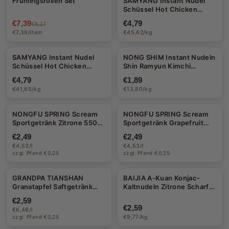
Frühlingsrollen Set
SAMYANG Instant Nudel
-10%
Schüssel Hot Chicken
Jjajang 105g - 5 Stück Max
€7,39
€4,79
€8,17
pro Bestellung
€7,39/item
€45,62/kg
Halal
SAMYANG Instant Nudel
NONG SHIM Instant Nudeln
Schüssel Hot Chicken
Shin Ramyun Kimchi
Korean Frittiertes
gebraten 137g
€4,79
€1,89
Hähnchen süß & scharf
€41,65/kg
€13,80/kg
115g
NONGFU SPRING Scream
NONGFU SPRING Scream
Sportgetränk Zitrone 550ml
Sportgetränk Grapefruit
(EINWEG)
550ml (EINWEG)
€2,49
€2,49
€4,53/l
€4,53/l
zzgl. Pfand €0,25
zzgl. Pfand €0,25
GRANDPA TIANSHAN
BAIJIA A-Kuan Konjac-
Granatapfel Saftgetränk
Kaltnudeln Zitrone Scharf-
400ml (EINWEG)
Sauer 265g
€2,59
€2,59
€6,48/l
zzgl. Pfand €0,25
€9,77/kg