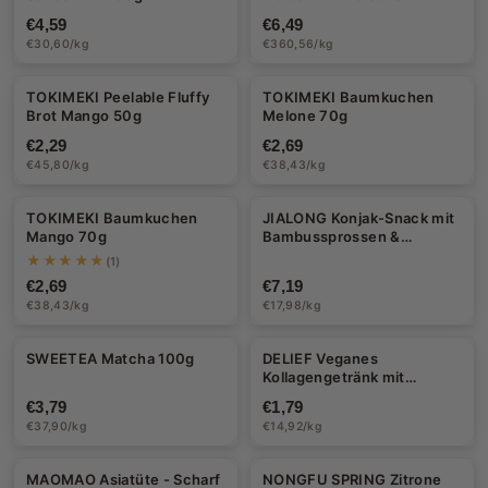
Gimbap mit Förmchen 18g
€4,59
€6,49
€30,60/kg
€360,56/kg
TOKIMEKI Peelable Fluffy
TOKIMEKI Baumkuchen
Brot Mango 50g
Melone 70g
€2,29
€2,69
€45,80/kg
€38,43/kg
TOKIMEKI Baumkuchen
JIALONG Konjak-Snack mit
Mango 70g
Bambussprossen &
Sesamsauce 400g
★★★★★
(1)
(20x20g)
€2,69
€7,19
€38,43/kg
€17,98/kg
SWEETEA Matcha 100g
DELIEF Veganes
Kollagengetränk mit
Mangogeschmack 120g
€3,79
€1,79
€37,90/kg
€14,92/kg
MAOMAO Asiatüte - Scharf
NONGFU SPRING Zitrone
-17%