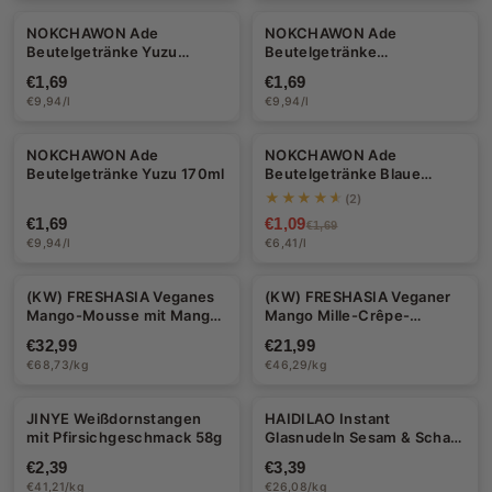
NOKCHAWON Ade
NOKCHAWON Ade
Beutelgetränke Yuzu
Beutelgetränke
Grüner Tee 170ml
Calamandinorange 170ml
€1,69
€1,69
€9,94/l
€9,94/l
NOKCHAWON Ade
NOKCHAWON Ade
-36%
Beutelgetränke Yuzu 170ml
Beutelgetränke Blaue
Zitrone 170ml
★★★★★
(2)
€1,69
€1,09
€1,69
€9,94/l
€6,41/l
(KW) FRESHASIA Veganes
(KW) FRESHASIA Veganer
Mango-Mousse mit Mango-
Mango Mille-Crêpe-
Maracuja-Füllung 480g
Kuchen 475g (95g x 5
€32,99
€21,99
(80g x 6 Stück)
Stück)
€68,73/kg
€46,29/kg
JINYE Weißdornstangen
HAIDILAO Instant
mit Pfirsichgeschmack 58g
Glasnudeln Sesam & Scharf
130g
€2,39
€3,39
€41,21/kg
€26,08/kg