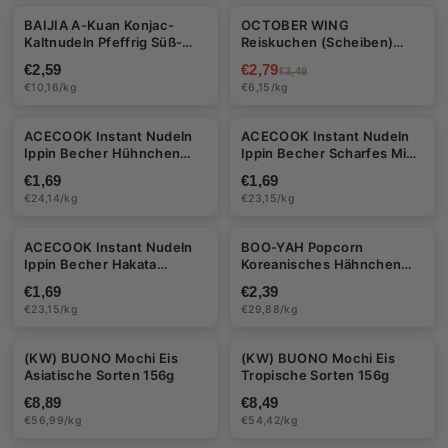
BAIJIA A-Kuan Konjac-
OCTOBER WING
-20%
Kaltnudeln Pfeffrig Süß-
Reiskuchen (Scheiben)
Sauer 255g
454g
€2,59
€2,79
€3,49
€10,16/kg
€6,15/kg
Halal
ACECOOK Instant Nudeln
ACECOOK Instant Nudeln
Ippin Becher Hühnchen
Ippin Becher Scharfes Miso
70g
73g
€1,69
€1,69
€24,14/kg
€23,15/kg
Halal
ACECOOK Instant Nudeln
BOO-YAH Popcorn
Ippin Becher Hakata
Koreanisches Hähnchen
Klassisch 73g
80g
€1,69
€2,39
€23,15/kg
€29,88/kg
Halal
Halal
(KW) BUONO Mochi Eis
(KW) BUONO Mochi Eis
Asiatische Sorten 156g
Tropische Sorten 156g
€8,89
€8,49
€56,99/kg
€54,42/kg
Halal