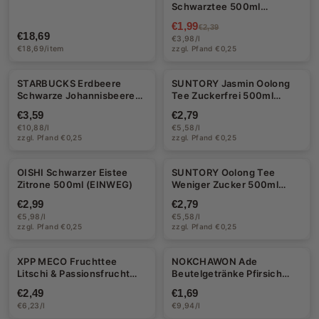
Schwarztee 500ml
(EINWEG)
€1,99
€2,39
€18,69
€3,98/l
€18,69/item
zzgl. Pfand €0,25
STARBUCKS Erdbeere
SUNTORY Jasmin Oolong
Schwarze Johannisbeere
Tee Zuckerfrei 500ml
Schwarztee 330ml
(EINWEG)
€3,59
€2,79
(EINWEG)
€10,88/l
€5,58/l
zzgl. Pfand €0,25
zzgl. Pfand €0,25
OISHI Schwarzer Eistee
SUNTORY Oolong Tee
Zitrone 500ml (EINWEG)
Weniger Zucker 500ml
(EINWEG)
€2,99
€2,79
€5,98/l
€5,58/l
zzgl. Pfand €0,25
zzgl. Pfand €0,25
XPP MECO Fruchttee
NOKCHAWON Ade
Litschi & Passionsfrucht
Beutelgetränke Pfirsich
400ml
170ml
€2,49
€1,69
€6,23/l
€9,94/l