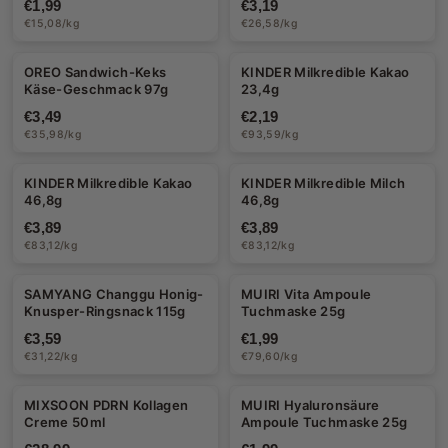
€1,99
€3,19
€15,08/kg
€26,58/kg
OREO Sandwich-Keks
KINDER Milkredible Kakao
Käse-Geschmack 97g
23,4g
€3,49
€2,19
€35,98/kg
€93,59/kg
KINDER Milkredible Kakao
KINDER Milkredible Milch
46,8g
46,8g
€3,89
€3,89
€83,12/kg
€83,12/kg
SAMYANG Changgu Honig-
MUIRI Vita Ampoule
Knusper-Ringsnack 115g
Tuchmaske 25g
€3,59
€1,99
€31,22/kg
€79,60/kg
MIXSOON PDRN Kollagen
MUIRI Hyaluronsäure
Creme 50ml
Ampoule Tuchmaske 25g