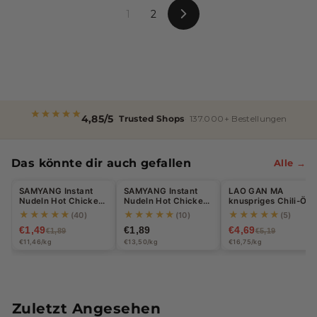
1
2
V
o
r
w
ä
r
t
s
4,85/5
Trusted Shops
137.000+ Bestellungen
Das könnte dir auch gefallen
Alle →
Halal
Halal
SAMYANG Instant
SAMYANG Instant
LAO GAN MA
-21%
-10%
Nudeln Hot Chicken
Nudeln Hot Chicken
knuspriges Chili-Öl
Carbonara 130g
Käse 140g
210g
★★★★★
★★★★★
★★★★★
(40)
(10)
(5)
€1,49
€1,89
€4,69
€1,89
€5,19
€11,46/kg
€13,50/kg
€16,75/kg
Zuletzt Angesehen