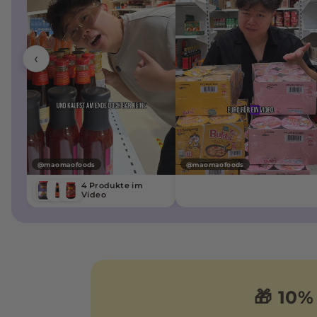
‹
@maomaofoods
@maomaofoods
4 Produkte im
Video
🎁 10%