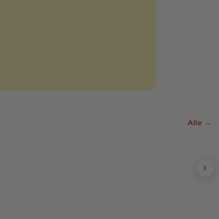
Alle →
›