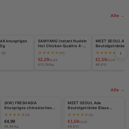
Alle →
MA knuspriges
SAMYANG Instant Nudeln
MEET SEOUL Ad
-15%
-27%
10g
Hot Chicken Quattro 4-
Beutelgetränke B
Käse 145g
Zitrone 230ml
›
★
★★★★★
★★★★★
(5)
(11)
(3)
€2,29
€1,59
€2,69
€2,19
€15,79/kg
€6,91/l
Alle →
(KW) FRESHASIA
MEET SEOUL Ade
-27%
Knuspriges chinesisches
Beutelgetränke Blaue
Blätterteigbrot für Rou Jia
Zitrone 230ml
★★★★★
★★★★★
(3)
(3)
Mo (5 Stück) 500g
€4,99
€1,59
€2,19
€9,98/kg
€6,91/l