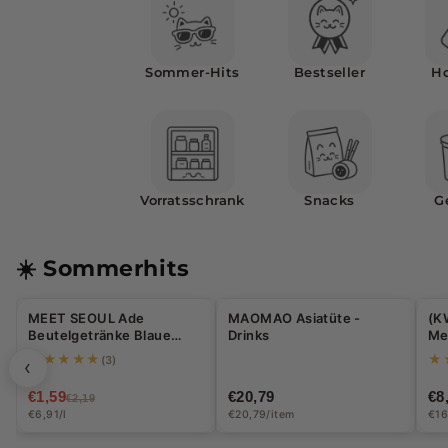
n
e
Sommer-Hits
Bestseller
Ho
-
S
u
Vorratsschrank
Snacks
G
p
e
☀️ Sommerhits
r
MEET SEOUL Ade
MAOMAO Asiatüte -
(K
-27%
m
Beutelgetränke Blaue
Drinks
Me
Zitrone 230ml
70
★★★★★
★
a
(3)
‹
€1,59
€20,79
€8
r
€2,19
€6,91/l
€20,79/item
€16