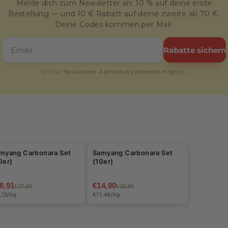
Melde dich zum Newsletter an: 10 % auf deine erste
Bestellung — und 10 € Rabatt auf deine zweite ab 70 €.
Deine Codes kommen per Mail.
Rabatte sichern
Gilt für Neukunden. Abmeldung jederzeit möglich.
alal
Halal
myang Carbonara Set
Samyang Carbonara Set
24%
-21%
0er)
(10er)
8,91
€14,90
€37,80
€18,90
,12/kg
€11,46/kg