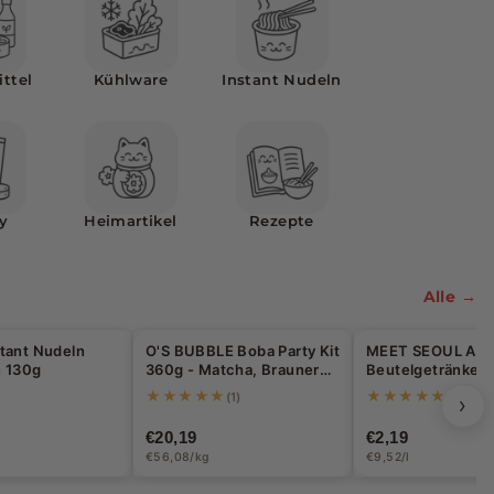
ttel
Kühlware
Instant Nudeln
y
Heimartikel
Rezepte
Alle →
tant Nudeln
O'S BUBBLE Boba Party Kit
MEET SEOUL Ad
 130g
360g - Matcha, Brauner
Beutelgetränke Pf
Zucker, Taro
230ml
★★★★★
★★★★★
(1)
(1)
›
€20,19
€2,19
€56,08/kg
€9,52/l