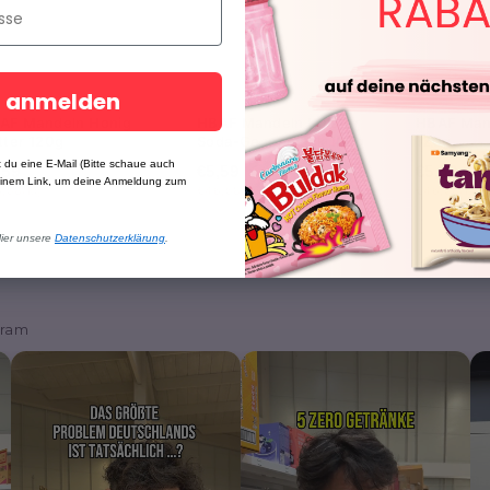
t anmelden
AF Mandeln Honig
HBAF Mandeln Knister
HBAF Mand
tter 120g
Soda-Geschmack 120g
120g
 du eine E-Mail (Bitte schaue auch
,59
€5,59
€5,59
einem Link, um deine Anmeldung zum
,58/kg
€46,58/kg
€46,58/kg
Hier unsere
Datenschutzerklärung
.
gram