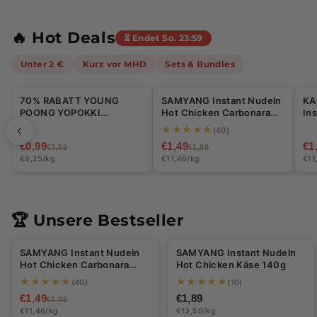
k
t:
🔥 Hot Deals
⏳ Endet So. 23:59
S
Unter 2 €
Kurz vor MHD
Sets & Bundles
n
Halal
a
70% RABATT YOUNG
SAMYANG Instant Nudeln
KA
-72%
-21%
-
POONG YOPOKKI
Hot Chicken Carbonara
In
Tteokbokki Käse 120g - 3
130g
ge
‹
c
★★★★★
(40)
Stück Max pro Bestellung
10
€0,99
€1,49
€1
€3,59
€1,89
k
€8,25/kg
€11,46/kg
€11
s,
I
🏆 Unsere Bestseller
Halal
Halal
n
SAMYANG Instant Nudeln
SAMYANG Instant Nudeln
-21%
s
Hot Chicken Carbonara
Hot Chicken Käse 140g
130g
★★★★★
★★★★★
(40)
(10)
t
€1,49
€1,89
€1,89
€11,46/kg
€13,50/kg