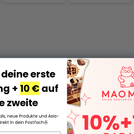
Das sagen Kunden über MAOMA
 deine erste
Über 138.000 Bestellungen · Hervorragend bei Trusted Shops
ng +
10 €
auf
e zweite
eals, neue Produkte und Asia-
irekt in dein Postfach
🍜