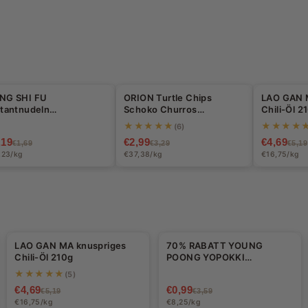
NG SHI FU
ORION Turtle Chips
LAO GAN 
30%
-9%
-10%
stantnudeln
Schoko Churros
Chili-Öl 2
schmortes Rindfleisch
Geschmack 80g
★★★★★
★★★★
(6)
6g
,19
€2,99
€4,69
€1,69
€3,29
€5,19
,23/kg
€37,38/kg
€16,75/kg
LAO GAN MA knuspriges
70% RABATT YOUNG
-10%
-72%
Chili-Öl 210g
POONG YOPOKKI
Tteokbokki Käse 120g - 3
★★★★★
(5)
Stück Max pro Bestellung
€4,69
€0,99
€5,19
€3,59
€16,75/kg
€8,25/kg