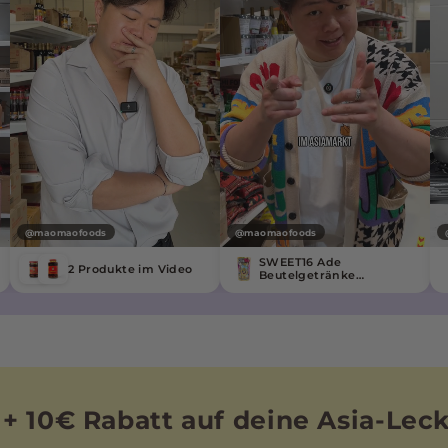
@maomaofoods
@maomaofoods
SWEET16 Ade
2 Produkte im Video
Beutelgetränke
Koreanische Birne
Zuckerfrei 200ml
 + 10€ Rabatt auf deine Asia-Lec