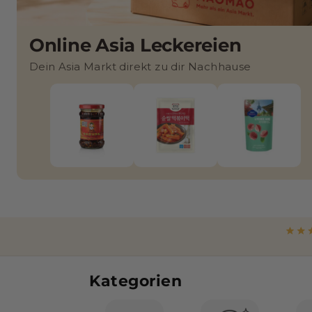
a
t
Online Asia Leckereien
i
Dein Asia Markt direkt zu dir Nachhause
s
c
h
e
r
O
n
l
Kategorien
i