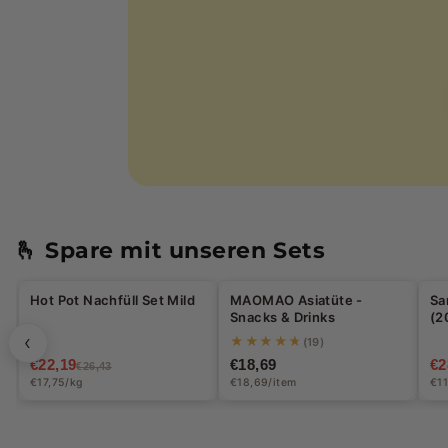
🫰 Spare mit unseren Sets
H
Hot Pot Nachfüll Set Mild
MAOMAO Asiatüte -
Sa
-16%
-
Snacks & Drinks
(2
‹
★★★★★
(19)
€22,19
€18,69
€2
€26,43
€17,75/kg
€18,69/item
€11