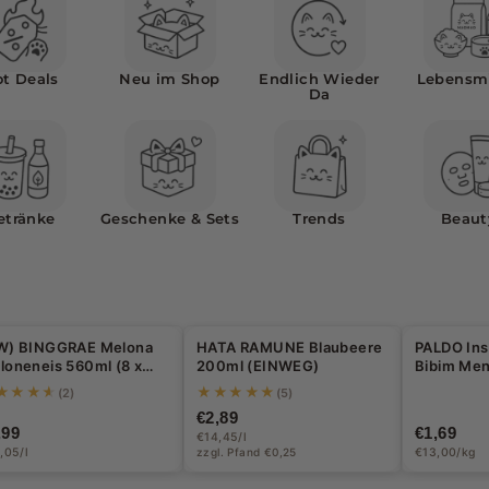
t Deals
Neu im Shop
Endlich Wieder
Lebensmi
Da
etränke
Geschenke & Sets
Trends
Beaut
W) BINGGRAE Melona
HATA RAMUNE Blaubeere
PALDO Ins
loneneis 560ml (8 x
200ml (EINWEG)
Bibim Men
ml)
★★★★
★★★★★
(2)
(5)
€2,89
,99
€1,69
€14,45/l
,05/l
zzgl. Pfand €0,25
€13,00/kg