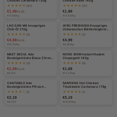
Chicken Carbonara 130g
Chicken Käse 140g
s,
★★★★★
★★★★★
(40)
(10)
€1,49
€1,89
€1,89
I
€11,46/kg
€13,50/kg
n
LAO GAN MA knuspriges
(KW) FRESHASIA Knuspriges
-10%
Chili-Öl 210g
chinesisches Blätterteigbrot
s
für Rou Jia Mo (5 Stück) 500g
★★★★★
★★★★★
(5)
(3)
t
€4,69
€4,99
€5,19
€16,75/kg
€9,98/kg
Halal
a
MEET SEOUL Ade
NONG SHIM Instant Nudeln
n
-27%
Beutelgetränke Blaue Zitrone
Chapagetti 140g
230ml
★★★★★
★★★★★
(3)
(9)
t
€1,59
€1,69
€2,19
-
€6,91/l
€12,07/kg
N
CANTABILE Ade
SAMYANG Hot Chicken
Beutelgetränke Pfirsich
Tteokbokki Carbonara 179g
u
230ml
★★★★★
★★★★★
(1)
(1)
d
€2,19
€5,19
€9,52/l
€28,99/kg
e
l