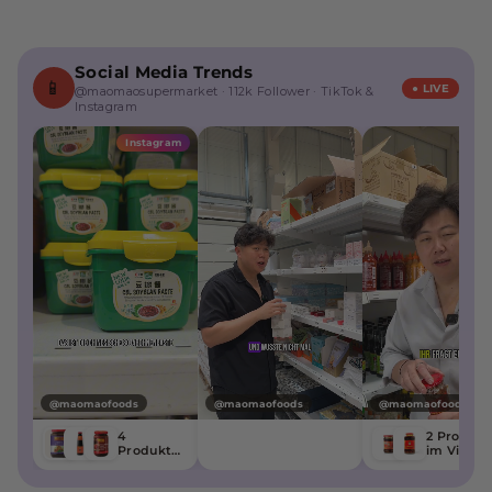
Social Media Trends
📱
● LIVE
@maomaosupermarket · 112k Follower · TikTok &
Instagram
Instagram
@maomaofoods
@maomaofoods
@maomaofoods
4
2 Produkt
Produkte
im Video
im Video