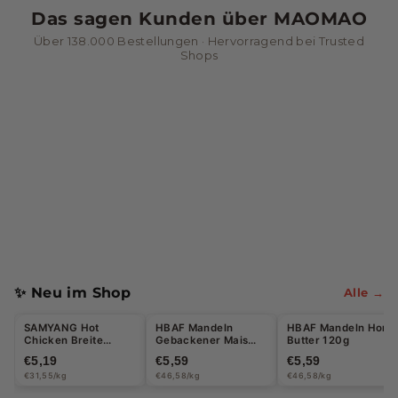
Das sagen Kunden über MAOMAO
n
Über 138.000 Bestellungen · Hervorragend bei Trusted
&
Shops
G
e
t
r
ä
n
k
e
✨ Neu im Shop
Alle →
SAMYANG Hot
HBAF Mandeln
HBAF Mandeln Honi
Chicken Breite
Gebackener Mais
Butter 120g
Glasnudeln
120g
€5,19
€5,59
€5,59
Carbonara 164,5g
€31,55/kg
€46,58/kg
€46,58/kg