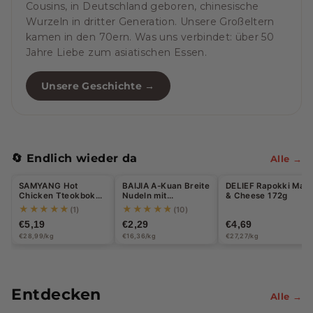
Cousins, in Deutschland geboren, chinesische
Wurzeln in dritter Generation. Unsere Großeltern
kamen in den 70ern. Was uns verbindet: über 50
Jahre Liebe zum asiatischen Essen.
Unsere Geschichte →
🔄 Endlich wieder da
Alle →
Halal
SAMYANG Hot
BAIJIA A-Kuan Breite
DELIEF Rapokki Mac
Chicken Tteokbokki
Nudeln mit
& Cheese 172g
Carbonara 179g
Sesampaste 140g
★★★★★
★★★★★
(1)
(10)
€5,19
€2,29
€4,69
€28,99/kg
€16,36/kg
€27,27/kg
Entdecken
Alle →