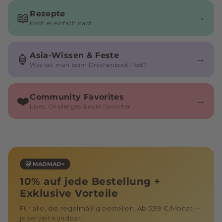
Rezepte
📖
→
Koch es einfach nach
Asia-Wissen & Feste
🏮
→
Was isst man beim Drachenboot-Fest?
Community Favorites
❤️
→
Lives, Challenges & eure Favoriten
🐱 MAOMAO+
10% auf jede Bestellung +
Exklusive Vorteile
Für alle, die regelmäßig bestellen. Ab 5,99 €/Monat —
jederzeit kündbar.