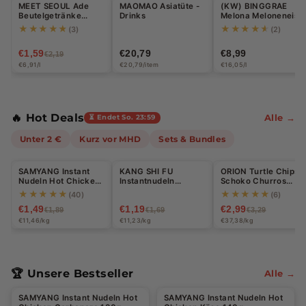
MEET SEOUL Ade
MAOMAO Asiatüte -
(KW) BINGGRAE
-27%
u
Beutelgetränke
Drinks
Melona Meloneneis
Blaue Zitrone 230ml
560ml (8 x 70ml)
★★★★★
★★★★★
(3)
(2)
p
€1,59
€20,79
€8,99
€2,19
e
€6,91/l
€20,79/item
€16,05/l
r
m
🔥 Hot Deals
Alle →
⏳ Endet So. 23:59
a
Unter 2 €
Kurz vor MHD
Sets & Bundles
r
Halal
k
SAMYANG Instant
KANG SHI FU
ORION Turtle Chips
-21%
-30%
-9%
Nudeln Hot Chicken
Instantnudeln
Schoko Churros
t:
Carbonara 130g
geschmortes
Geschmack 80g
★★★★★
★★★★★
(40)
(6)
Rindfleisch 106g
€1,49
€1,19
€2,99
S
€1,89
€1,69
€3,29
€11,46/kg
€11,23/kg
€37,38/kg
n
a
🏆 Unsere Bestseller
Alle →
c
Halal
Halal
k
SAMYANG Instant Nudeln Hot
SAMYANG Instant Nudeln Hot
-21%