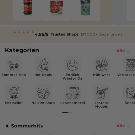
i
s
c
4,85/5
Trusted Shops
137.000+ Bestellungen
h
e
Kategorien
Alle →
r
O
n
Sommer-Hits
Hot Deals
Endlich
Kühlware
Vorratss
Wieder Da
l
i
n
Bestseller
Neu im Shop
Lebensmittel
Instant
Snac
Nudeln
e
-
☀️ Sommerhits
Alle →
S