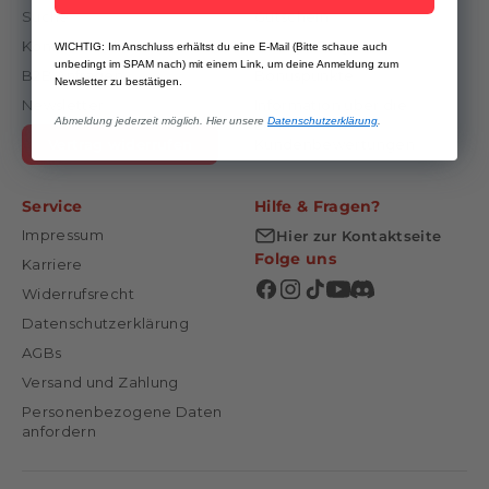
Suche
Gutschein
Kontakt & Hilfe
Häufige Fragen
WICHTIG: Im Anschluss erhältst du eine E-Mail (Bitte schaue auch
unbedingt im SPAM nach) mit einem Link, um deine Anmeldung zum
B2B Anfragen
Bonuspunkte
Newsletter zu bestätigen.
Newsletter
Information über die
Abmeldung jederzeit möglich. Hier unsere
Datenschutzerklärung
.
Echtheit von
Vertrag widerrufen
Kundenbewertungen
Service
Hilfe & Fragen?
Impressum
Hier zur Kontaktseite
Folge uns
Karriere
Widerrufsrecht
Datenschutzerklärung
AGBs
Versand und Zahlung
Personenbezogene Daten
anfordern