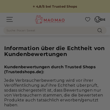
Direkt
zum
⭐ 4,8/5 bei Trusted Shops
Inhalt
Sprache
M
DE
Seitennavigation
A
Suche
O
Such
M
A
Information über die Echtheit von
O
Kundenbewertungen
Kundenbewertungen durch Trusted Shops
(Trustedshops.de):
Jede Verbraucherbewertung wird vor ihrer
Veröffentlichung auf ihre Echtheit überprüft,
sodass sichergestellt ist, dass Bewertungen nur
von Verbrauchern stammen, die die bewerteten
Produkte auch tatsächlich erworben/genutzt
haben.