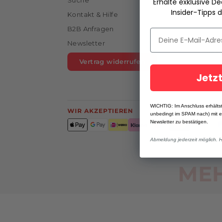
Suche
Guts
Erhalte exklusive D
Insider-Tipps d
Kontakt & Hilfe
Häuf
B2B Anfragen
Bon
Newsletter
Info
von
Vertrag widerrufen
Jetz
WICHTIG: Im Anschluss erhältst
WIR AKZEPTIEREN
unbedingt im SPAM nach) mit 
Newsletter zu bestätigen.
Abmeldung jederzeit möglich. 
MEH