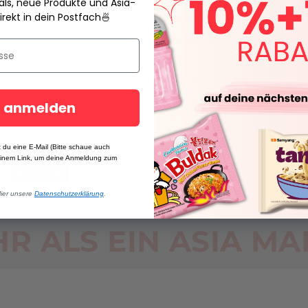
chein
Karriere
eals, neue Produkte und Asia-
irekt in dein Postfach
🍜
ige Fragen
Widerrufsrecht
uspunkte
Datenschutzerklärung
rmation über die Echtheit
AGBs
 Kundenbewertungen
Versand und Zahlung
Personenbezogene Daten
t anmelden
anfordern
 du eine E-Mail (Bitte schaue auch
einem Link, um deine Anmeldung zum
Hier unsere
Datenschutzerklärung
.
© 2026 MAOMAO
R ALS EIN ASIA MA