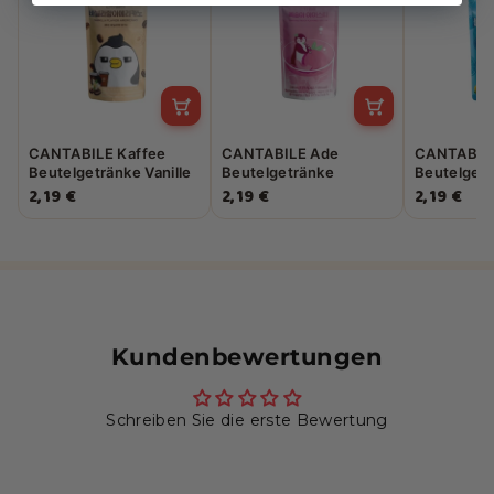
CANTABILE Kaffee
CANTABILE Ade
CANTABIL
Beutelgetränke Vanille
Beutelgetränke
Beutelgetr
Americano 230ml
Pfirsich 230ml
Zitrone 23
2,19 €
2,19 €
2,19 €
Kundenbewertungen
Schreiben Sie die erste Bewertung