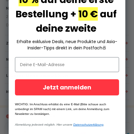
Nettofüllmenge
Bestellung +
10 €
auf
230 ml
deine zweite
Das Produktdesign kann von der Abbildung abweichen.
Erhalte exklusive Deals, neue Produkte und Asia-
+
Zutaten
Insider-Tipps direkt in dein Postfach
🍜
Gereinigtes Wasser, Zucker, Mangokonzentrat, synthetisches
+
Nährwertangaben
Aroma (Mangoaroma), Zitronensäure, Xanthangummi,
Trinatriumcitrat, Sucralose (Süßstoff), Natriummetaphosphat,
Nährwertangaben pro Packung:
Lebensmittelgelb Nr. 4, Lebensmittelgelb Nr. 5.
+
Lebensmittelverantwortlicher
Brennwert: 585 kJ / 140 kcal
Jetzt anmelden
Kontaktname:
MAOMAO Technologies GmbH
Fett: 0,5 g
+
Herkunft
- davon gesättigte Fettsäuren: 0 g
Kontaktadresse:
Triftstraße 37/38, 13509 Berlin, Deutschland
Kohlenhydrate: 33 g
Herkunftsland:
Korea
WICHTIG: Im Anschluss erhältst du eine E-Mail (Bitte schaue auch
- davon Zucker: 24 g
unbedingt im SPAM nach) mit einem Link, um deine Anmeldung zum
Eiweiß: 0 g
Mehr von
Cantabile
Newsletter zu bestätigen.
Salz: 0,025 g
Abmeldung jederzeit möglich. Hier unsere
Datenschutzerklärung
.