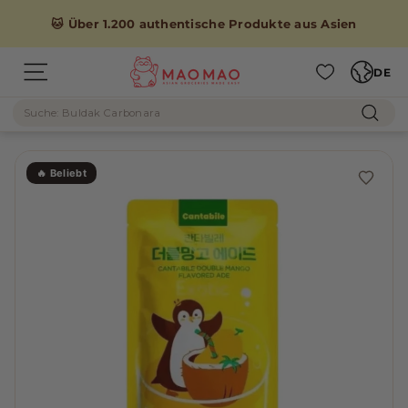
Direkt
zum
🐱 Über 1.200 authentische Produkte aus Asien
Inhalt
Sprache
M
DE
Seitennavigation
A
Suche
O
Such
M
A
🔥 Beliebt
O