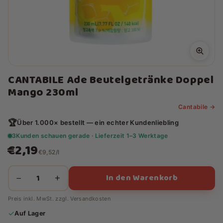
CANTABILE Ade Beutelgetränke Doppel
Mango 230ml
Cantabile →
🏆
Über 1.000× bestellt — ein echter Kundenliebling
3
Kunden schauen gerade · Lieferzeit 1–3 Werktage
€2,19
€9,52/l
In den Warenkorb
−
+
Preis inkl. MwSt. zzgl.
Versandkosten
✓
Auf Lager