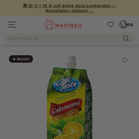
Direkt
🎁 10 % + 10 € auf deine Asia-Leckereien —
zum
Newsletter sichern →
Inhalt
Sprache
M
DE
Seitennavigation
A
Suche
O
Such
M
A
🔥 Beliebt
O