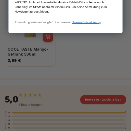
WICHTIG: Im Anschluss erhältst du eine E-Mail (Bitte schaue auch
unbedingt im SPAM nach) mit einem Link, um deine Anmeldung zum
Newsletter zu bestätigen.
Abmeldung jederzeit möglich. Hier unsere
Datenschutzerklärung
.
COOL TASTE Mango-
Getränk 500ml
2,99 €
5,0
★★★★★
Bewertung schreiben
1 Bewertungen
5 ★
1
4 ★
0
3 ★
0
2 ★
0
1 ★
0