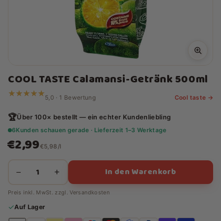
COOL TASTE Calamansi-Getränk 500ml
★★★★★
★★★★★
5,0 · 1 Bewertung
Cool taste →
🏆
Über 100× bestellt — ein echter Kundenliebling
6
Kunden schauen gerade · Lieferzeit 1–3 Werktage
€2,99
€5,98/l
In den Warenkorb
−
+
Preis inkl. MwSt. zzgl.
Versandkosten
✓
Auf Lager