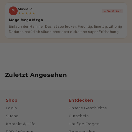
Movie P.
M
✓ Verifiziert
★★★★★
Mega Mega Mega
Einfach der Hammer Das ist soo lecker, Fruchtig, limettig, zitronig
Dadurch natürlich säuerlicher aber eiskalt ne super Erfrischung.
Zuletzt Angesehen
Shop
Entdecken
Login
Unsere Geschichte
Suche
Gutschein
Kontakt & Hilfe
Häufige Fragen
B2B Anfragen
Bonuspunkte