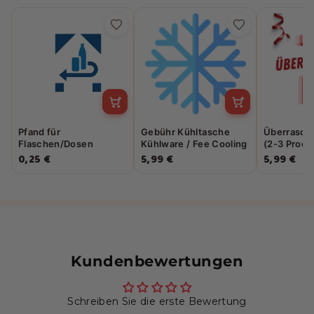
Pfand für
Gebühr Kühltasche
Überrasch
Flaschen/Dosen
Kühlware / Fee Cooling
(2-3 Produ
Bag & cold products
0,25 €
5,99 €
5,99 €
Kundenbewertungen
Schreiben Sie die erste Bewertung