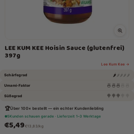
LEE KUM KEE Hoisin Sauce (glutenfrei)
397g
Lee Kum Kee →
🌶️
🌶️
🌶️
🌶️
🌶️
Schärfegrad
🍜
🍜
🍜
🍜
🍜
Umami-Faktor
🍭
🍭
🍭
🍭
🍭
Süßegrad
🏆
Über 100× bestellt — ein echter Kundenliebling
5
Kunden schauen gerade · Lieferzeit 1–3 Werktage
€5,49
€13,83/kg