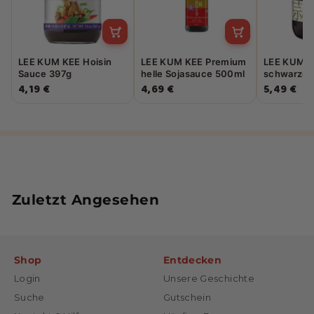
LEE KUM KEE Hoisin
LEE KUM KEE Premium
LEE KUM 
Sauce 397g
helle Sojasauce 500ml
schwarze 
Knoblauch
4,19 €
4,69 €
5,49 €
Zuletzt Angesehen
Shop
Entdecken
Login
Unsere Geschichte
Suche
Gutschein