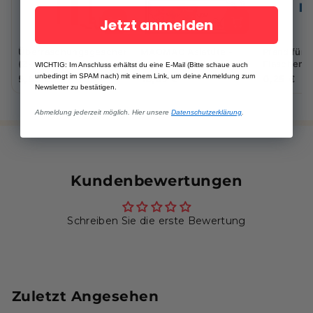
Jetzt anmelden
Überraschungsgeschenk
MAOMAO Asiatüte -
Pfand für
(2-3 Produkte)
Snacks & Drinks
Flaschen/
WICHTIG: Im Anschluss erhältst du eine E-Mail (Bitte schaue auch
5,99 €
18,69 €
0,25 €
unbedingt im SPAM nach) mit einem Link, um deine Anmeldung zum
Newsletter zu bestätigen.
Abmeldung jederzeit möglich. Hier unsere
Datenschutzerklärung
.
Kundenbewertungen
Schreiben Sie die erste Bewertung
Zuletzt Angesehen