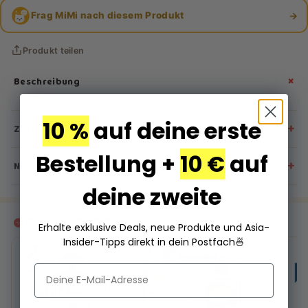
→
Frag MiMi nach diesem Produkt
Produkt teilen
+
Beschreibung
10 %
auf deine erste
+
Zutaten
Bestellung +
10 €
auf
-
+
Nährwertangaben
deine zweite
-
Mehr von
MAOMAO
Erhalte exklusive Deals, neue Produkte und Asia-
Insider-Tipps direkt in dein Postfach
🍜