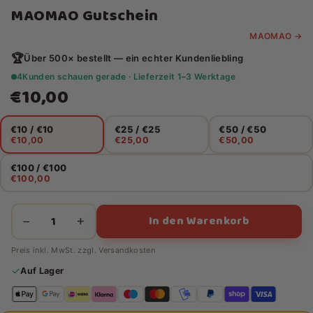
MAOMAO Gutschein
MAOMAO →
🏆
Über 500× bestellt — ein echter Kundenliebling
4
Kunden schauen gerade · Lieferzeit 1–3 Werktage
€10,00
€10 / €10
€25 / €25
€50 / €50
€10,00
€25,00
€50,00
€100 / €100
€100,00
In den Warenkorb
−
+
Preis inkl. MwSt. zzgl.
Versandkosten
✓
Auf Lager