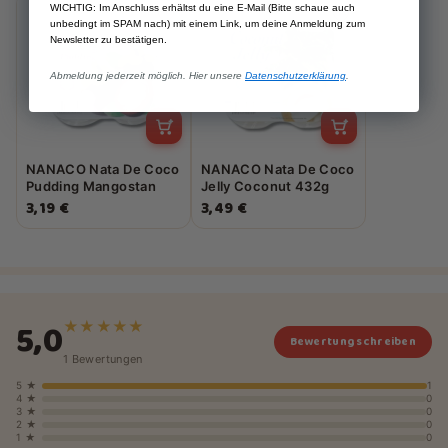
WICHTIG: Im Anschluss erhältst du eine E-Mail (Bitte schaue auch
unbedingt im SPAM nach) mit einem Link, um deine Anmeldung zum
Newsletter zu bestätigen.
Abmeldung jederzeit möglich. Hier unsere
Datenschutzerklärung
.
NANACO Nata De Coco
NANACO Nata De Coco
Pudding Mangostan
Jelly Coconut 432g
432g
3,19 €
3,49 €
5,0
★★★★★
Bewertung schreiben
1 Bewertungen
5 ★
1
4 ★
0
3 ★
0
2 ★
0
1 ★
0