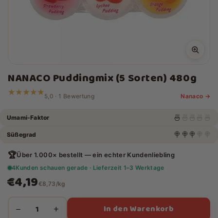
NANACO Puddingmix (5 Sorten) 480g
★★★★★
★★★★★
5,0 · 1 Bewertung
Nanaco →
🍜
🍜
🍜
🍜
🍜
Umami-Faktor
🍭
🍭
🍭
🍭
🍭
Süßegrad
🏆
Über 1.000× bestellt — ein echter Kundenliebling
4
Kunden schauen gerade · Lieferzeit 1–3 Werktage
€4,19
€8,73/kg
In den Warenkorb
−
+