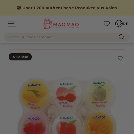
Direkt
zum
🐱 Über 1.200 authentische Produkte aus Asien
Inhalt
Sprache
M
DE
Seitennavigation
A
Suche
O
Such
M
A
🔥 Beliebt
O