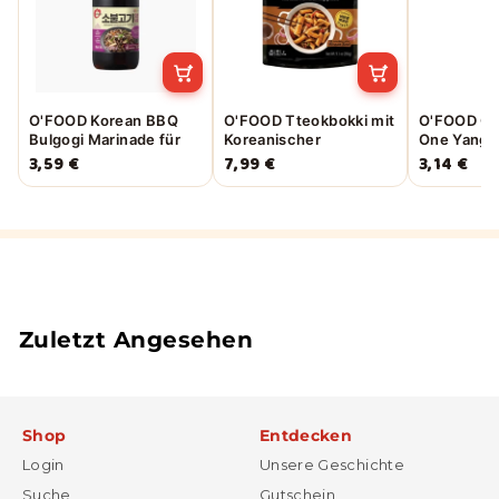
O'FOOD Korean BBQ
O'FOOD Tteokbokki mit
O'FOOD Ch
Bulgogi Marinade für
Koreanischer
One Yangj
Rindfleisch 280g
Barbecue-Soße 260g
500ml
3,59 €
7,99 €
3,14 €
Zuletzt Angesehen
Shop
Entdecken
Login
Unsere Geschichte
Suche
Gutschein