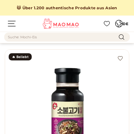
Direkt
zum
🐱 Über 1.200 authentische Produkte aus Asien
Inhalt
Sprache
M
DE
Seitennavigation
A
Suche
O
Such
M
A
🔥 Beliebt
O