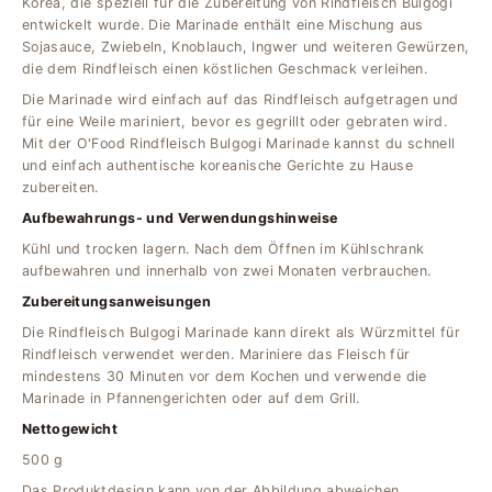
Korea, die speziell für die Zubereitung von Rindfleisch Bulgogi
entwickelt wurde. Die Marinade enthält eine Mischung aus
Sojasauce, Zwiebeln, Knoblauch, Ingwer und weiteren Gewürzen,
die dem Rindfleisch einen köstlichen Geschmack verleihen.
Die Marinade wird einfach auf das Rindfleisch aufgetragen und
für eine Weile mariniert, bevor es gegrillt oder gebraten wird.
Mit der O'Food Rindfleisch Bulgogi Marinade kannst du schnell
und einfach authentische koreanische Gerichte zu Hause
zubereiten.
Aufbewahrungs- und Verwendungshinweise
Kühl und trocken lagern. Nach dem Öffnen im Kühlschrank
aufbewahren und innerhalb von zwei Monaten verbrauchen.
Zubereitungsanweisungen
Die Rindfleisch Bulgogi Marinade kann direkt als Würzmittel für
Rindfleisch verwendet werden. Mariniere das Fleisch für
mindestens 30 Minuten vor dem Kochen und verwende die
Marinade in Pfannengerichten oder auf dem Grill.
Nettogewicht
500 g
Das Produktdesign kann von der Abbildung abweichen.