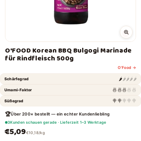
O'FOOD Korean BBQ Bulgogi Marinade
für Rindfleisch 500g
O'Food →
🌶️
🌶️
🌶️
🌶️
🌶️
Schärfegrad
🍜
🍜
🍜
🍜
🍜
Umami-Faktor
🍭
🍭
🍭
🍭
🍭
Süßegrad
🏆
Über 200× bestellt — ein echter Kundenliebling
3
Kunden schauen gerade · Lieferzeit 1–3 Werktage
€5,09
€10,18/kg