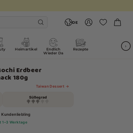
Sprache
DE
Account
Waren
Suche
›
uty
Heimartikel
Endlich
Rezepte
Wieder Da
ochi Erdbeer
ack 180g
Taiwan Dessert →
Süßegrad
🍭
🍭
🍭
🍭
🍭
 Kundenliebling
it 1–3 Werktage