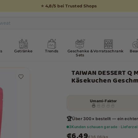
⭐ 4,8/5 bei Trusted Shops
s
Getränke
Trends
Geschenke &
Vorratsschrank
Bea
Sets
TAIWAN DESSERT Q M
Käsekuchen Geschm
Umami-Faktor
🍜
🍜
🍜
🍜
🍜
🏆
Über 300× bestellt — ein echter
3
Kunden schauen gerade · Lieferze
€6,49
€36,06/kg