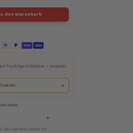
In den Warenkorb
auf fruchtige Erdbeere – verpackt
→
Produkt
ukt teilen
+
l. Der perfekte Snack für