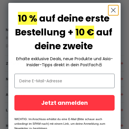
In Eiswürfelformen einfrieren und als Getränkezusatz
verwenden.
10 %
auf deine erste
Direkt einfrieren und als Eis oder Sorbet genießen.
Bestellung +
10 €
auf
Nettogewicht
80 g
deine zweite
Das Produktdesign kann von der Abbildung abweichen.
Erhalte exklusive Deals, neue Produkte und Asia-
+
Zutaten
Insider-Tipps direkt in dein Postfach
🍜
Wasser, Stärkesirup, Maltodextrin, Kristallzucker, Maissirup mit
+
Nährwertangaben
hohem Fructosegehalt, Geliermittel (E415, E440),
Säuerungsmittel (Citronensäure E330), Aroma, Paprikaextrakt
Nährwertangaben pro 100g:
(Farbstoff E160c)
+
Allergene
Brennwert: 471 kJ / 113 kcal
Jetzt anmelden
keine
Fett: 0 g
+
Lebensmittelverantwortlicher
– davon gesättigte Fettsäuren: 0 g
Kohlenhydrate: 27,9 g
WICHTIG: Im Anschluss erhältst du eine E-Mail (Bitte schaue auch
Kontaktname:
MAOMAO Technologies GmbH
+
– davon Zucker: 27,9 g
unbedingt im SPAM nach) mit einem Link, um deine Anmeldung zum
Herkunft
Kontaktadresse:
Triftstraße 37/38, 13509 Berlin, Deutschland
Newsletter zu bestätigen.