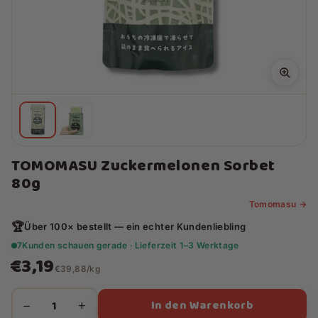
TOMOMASU Zuckermelonen Sorbet
80g
Tomomasu →
🏆
Über 100× bestellt — ein echter Kundenliebling
7
Kunden schauen gerade · Lieferzeit 1–3 Werktage
€3,19
€39,88/kg
In den Warenkorb
−
+