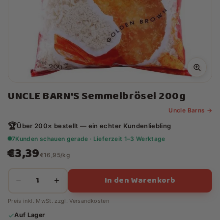
UNCLE BARN'S Semmelbrösel 200g
Uncle Barns →
🏆
Über 200× bestellt — ein echter Kundenliebling
7
Kunden schauen gerade · Lieferzeit 1–3 Werktage
€3,39
€16,95/kg
In den Warenkorb
−
+
Preis inkl. MwSt. zzgl.
Versandkosten
✓
Auf Lager