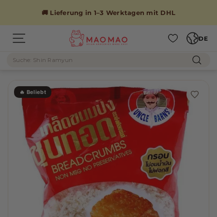
Direkt
zum
🚚 Lieferung in 1–3 Werktagen mit DHL
Inhalt
Sprache
M
DE
Seitennavigation
A
Suche
O
Such
M
A
🔥 Beliebt
O