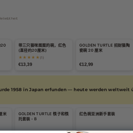
Beliebtheit
20
带三只猫咪图案的碗，红色
GOLDEN TURTLE 招财猫陶
(直径约20厘米)
瓷碗 20 厘米
★★★★★
(1)
€13,39
€12,99
rde 1958 in Japan erfunden — heute werden weltweit üb
5厘米
GOLDEN TURTLE 筷子和筷
红色碗亚洲新手套装
-10%
托套装 - B
€3,99
€19,29