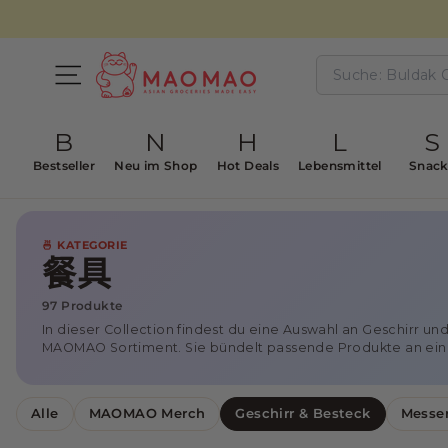
直
接
进
M
搜
入
索
页面导航
A
正
文
O
B
N
H
L
S
M
A
Bestseller
Neu im Shop
Hot Deals
Lebensmittel
Snack
O
🍜 KATEGORIE
餐具
97 Produkte
In dieser Collection findest du eine Auswahl an Geschirr u
MAOMAO Sortiment. Sie bündelt passende Produkte an eine
Alle
MAOMAO Merch
Geschirr & Besteck
Messer