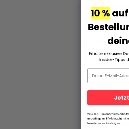
10 %
auf
黑色筷子5双
Bestellu
★★★★★
(1)
€6,09
dein
TOKYO DESIGN STUD
筷子礼品套装/5云朵表
Erhalte exklusive D
Insider-Tipps d
€14,99
TOKYO DESIGN STUD
可爱招财猫碗 红色 (20.8
8 厘米)
€18,99
Jetz
韩式金色铝制锅（1升）
WICHTIG: Im Anschluss erhältst
€17,79
unbedingt im SPAM nach) mit 
Newsletter zu bestätigen.