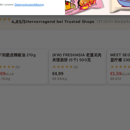
Hier unsere
Datenschutzerklärung
.
4,85/5
Hervorragend bei Trusted Shops
137.000+ Bestel
干妈脆皮辣椒油 210g
(KW) FRESHASIA 老潼关肉
MEET SE
10%
-27%
夹馍面饼 (5个) 500克
蓝柠檬 23
★★★★
★★★★★
★★★★
(5)
(3)
,69
€4,99
€1,59
€5,19
€2,19
,75/kg
€9,98/kg
€6,91/l