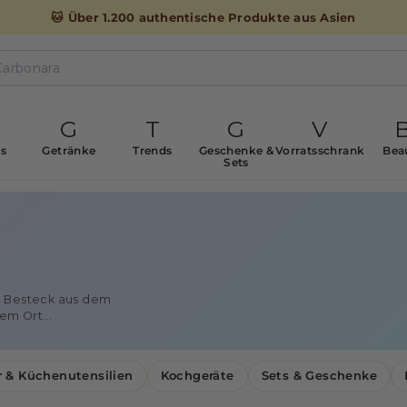
🐱 Über 1.200 authentische Produkte aus Asien
G
T
G
V
s
Getränke
Trends
Geschenke &
Vorratsschrank
Bea
Sets
nd Besteck aus dem
m Ort...
 & Küchenutensilien
Kochgeräte
Sets & Geschenke