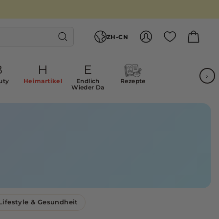
语
言
ZH-CN
账户
购物冒
搜
索
B
H
E
›
uty
Heimartikel
Endlich
Rezepte
Wieder Da
Lifestyle & Gesundheit