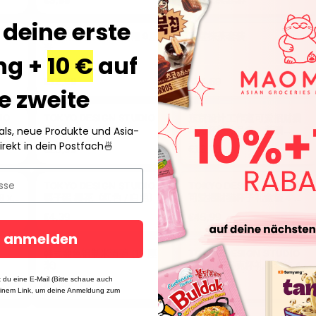
€21,37
 deine erste
摇头招财猫 太阳能闭眼 9厘
玉堂抹茶套装
米
ng +
10 €
auf
€12,99
€34,59
e zweite
IO
TOKYO DESIGN STUDIO
东京设计工作室可爱招财猫
情
eals, neue Produkte und Asia-
茶筅 竹制 6x11 厘米
马克杯带礼品盒 – 蓝猫
（8.5x10.2 厘米，340 毫
irekt in dein Postfach
🍜
€23,99
€13,79
升）
IO
TOKYO DESIGN STUDIO
TOKYO DESIGN STUDIO
 x
筷子架 樱花（红色 / 白色）
可爱招财猫杯子礼盒装 4 件
– 7x8 厘米 / 170 毫升
€4,39
€45,99
t anmelden
韩式金色铝制米酒碗 (12 厘
TOKYO DESIGN STUDIO
米)
可爱动物马克杯礼品套装 4
件套 8x6 厘米
 du eine E-Mail (Bitte schaue auch
€3,39
€36,99
einem Link, um deine Anmeldung zum