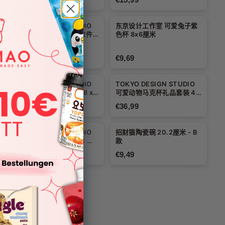
TOKYO DESIGN STUDIO
东京设计工作室 可爱兔子紫
可爱猫咪Tayo碗筷套装2件
色杯 8x6厘米
套 – 14.9x6.7 厘米 / 500 毫
升 – 蓝/白
€32,99
€9,69
TOKYO DESIGN STUDIO
TOKYO DESIGN STUDIO
可爱招财猫碗 蓝色 (20.8 x
可爱动物马克杯礼品套装 4
8 厘米)
件套 8x6 厘米
€20,39
€36,99
TOKYO DESIGN STUDIO
招财猫陶瓷碗 20.2厘米 - B
Lily Flower 茶杯套装 (4 只
款
茶杯)
€53,99
€9,49