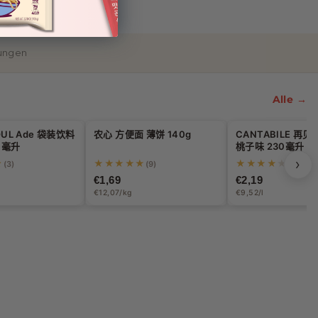
lungen
Alle →
Halal
OUL Ade 袋装饮料
农心 方便面 薄饼 140g
CANTABILE 再
0毫升
桃子味 230毫升
›
★
★★★★★
★★★★★
(3)
(9)
(1)
€1,69
€2,19
€12,07/kg
€9,52/l