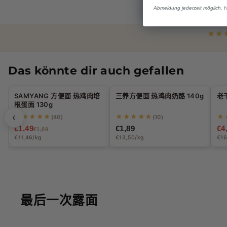
Abmeldung jederzeit möglich. 
Das könnte dir auch gefallen
Halal
Halal
SAMYANG 方便面 热鸡肉培
三养方便面 热鸡肉奶酪 140g
老
-21%
-
根蛋面 130g
‹
★★★★★
★★★★★
★
(40)
(10)
€1,49
€1,89
€4
€1,89
€11,46/kg
€13,50/kg
€16
最后一次露面