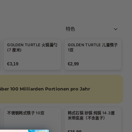
排
序
方
GOLDEN TURTLE 火锅漏勺
GOLDEN TURTLE 儿童筷子
式
(7 厘米)
1双
€3,19
€2,99
er 100 Milliarden Portionen pro Jahr
不锈钢韩式筷子 10双
韩式石锅 砂锅 炖锅 14.3厘
米带底座（不含盖子）
€10,99
€15,99