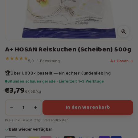
A+ HOSAN Reiskuchen (Scheiben) 500g
★★★★★
★★★★★
5,0 · 1 Bewertung
A+ Hosan →
🏆
Über 1.000× bestellt — ein echter Kundenliebling
8
Kunden schauen gerade · Lieferzeit 1–3 Werktage
€3,79
€7,58/kg
In den Warenkorb
−
+
Preis inkl. MwSt. zzgl.
Versandkosten
✓
Bald wieder verfügbar