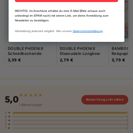
WICHTIG: Im Anschluss erhältst du eine E-Mail (Bitte schaue auch
unbedingt im SPAM nach) mit einem Link, um deine Anmeldung zum
Newsletter zu bestätigen.
Abmeldung jederzeit möglich. Hier unsere
Datenschutzerklärung
.
DOUBLE PHOENIX
DOUBLE PHOENIX
BAMBOO T
Schnellkochende
Glasnudeln Longkow
Reispapier
Eiernudeln 500g
250g
Sommerrol
3,39 €
2,79 €
3,79 €
5,0
★★★★★
Bewertung schreiben
1 Bewertungen
5 ★
1
4 ★
0
3 ★
0
2 ★
0
1 ★
0