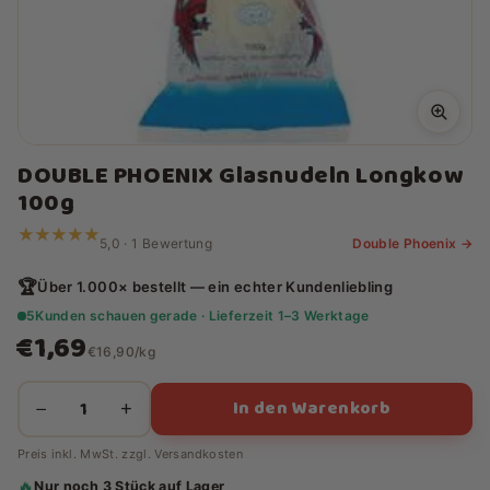
DOUBLE PHOENIX Glasnudeln Longkow
100g
★★★★★
★★★★★
5,0 · 1 Bewertung
Double Phoenix →
🏆
Über 1.000× bestellt — ein echter Kundenliebling
5
Kunden schauen gerade · Lieferzeit 1–3 Werktage
€1,69
€16,90/kg
In den Warenkorb
−
+
Preis inkl. MwSt. zzgl.
Versandkosten
🔥
Nur noch 3 Stück auf Lager