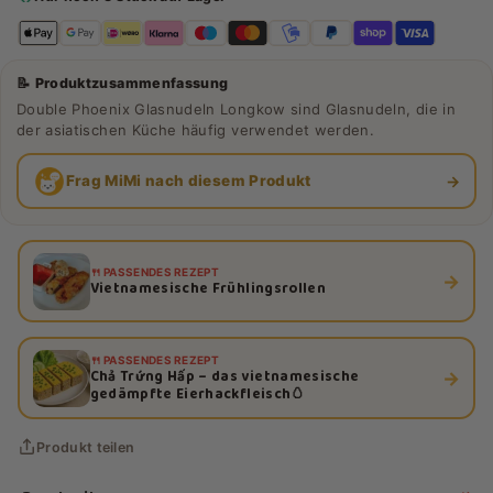
📝 Produktzusammenfassung
Double Phoenix Glasnudeln Longkow sind Glasnudeln, die in
der asiatischen Küche häufig verwendet werden.
→
Frag MiMi nach diesem Produkt
🍴 PASSENDES REZEPT
→
Vietnamesische Frühlingsrollen
🍴 PASSENDES REZEPT
Chả Trứng Hấp – das vietnamesische
→
gedämpfte Eierhackfleisch🥚
Produkt teilen