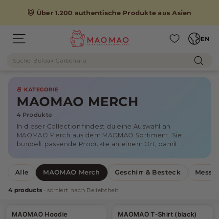
Skip
to
🐱 Über 1.200 authentische Produkte aus Asien
content
Languag
M
EN
Site navigation
A
Search
O
Sear
M
A
🍜 KATEGORIE
O
MAOMAO MERCH
4 Produkte
In dieser Collection findest du eine Auswahl an
MAOMAO Merch aus dem MAOMAO Sortiment. Sie
bündelt passende Produkte an einem Ort, damit ...
Alle
MAOMAO Merch
Geschirr & Besteck
Messer
4 products
· sortiert nach Beliebtheit
MAOMAO Hoodie
MAOMAO T-Shirt (black)
-10%