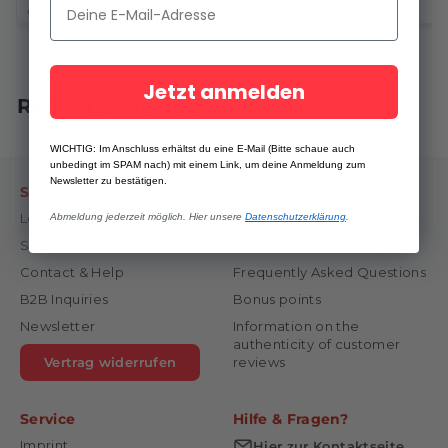
€11,46/kg
€13,50/kg
€16,75/kg
Jetzt anmelden
Recently viewed
WICHTIG: Im Anschluss erhältst du eine E-Mail (Bitte schaue auch
unbedingt im SPAM nach) mit einem Link, um deine Anmeldung zum
Newsletter zu bestätigen.
Shop
Entdecken
Log in
Our History
Abmeldung jederzeit möglich. Hier unsere
Datenschutzerklärung
.
Search
Coupon
Contact & Help
Frequently Asked Questions
B2B Inquiries
Bonus points
Newsletter
Information on the
authenticity of customer
Vertrag widerrufen
reviews
Service
Hilfe & Fragen?
Imprint
Hier zur Kontaktseite