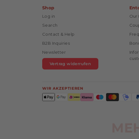
Shop
Ent
Log in
Our 
Search
Cou
Contact & Help
Freq
B2B Inquiries
Bonu
Newsletter
Info
cust
Vertrag widerrufen
WIR AKZEPTIEREN
MEH