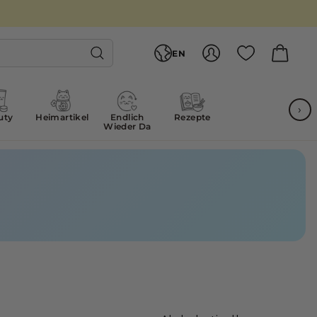
Language
EN
Account
Cart
Search
›
uty
Heimartikel
Endlich
Rezepte
Wieder Da
Sort