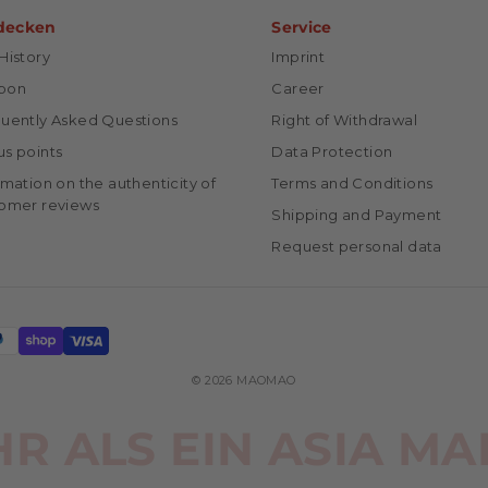
decken
Service
History
Imprint
pon
Career
uently Asked Questions
Right of Withdrawal
s points
Data Protection
rmation on the authenticity of
Terms and Conditions
omer reviews
Shipping and Payment
Request personal data
© 2026 MAOMAO
R ALS EIN ASIA MA