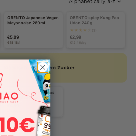
BALD WIEDER DA
OBENTO Japanese Vegan
OBENTO spicy Kung Pao
Mayonnaise 280ml
Udon 240g
★★★★★
(3)
€5,09
€2,99
€18,18/l
€12,46/kg
— klassisch in braunem Zucker
OBENTO Udon Noodles
800g (4x200g)
€4,99
€6,24/kg