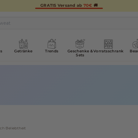
GRATIS Versand ab
70€
🚚
s
Getränke
Trends
Geschenke &
Vorratsschrank
Bea
Sets
ach Beliebtheit