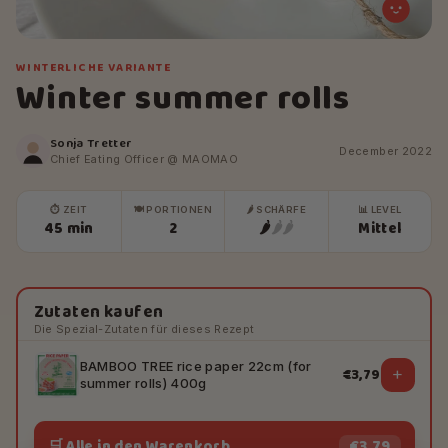
WINTERLICHE VARIANTE
Winter summer rolls
Sonja Tretter
December 2022
Chief Eating Officer @ MAOMAO
⏱ ZEIT
🍽 PORTIONEN
🌶 SCHÄRFE
📊 LEVEL
45 min
2
🌶
🌶
🌶
Mittel
Zutaten kaufen
Die Spezial-Zutaten für dieses Rezept
BAMBOO TREE rice paper 22cm (for
+
€3,79
summer rolls) 400g
🛒 Alle in den Warenkorb
€3,79