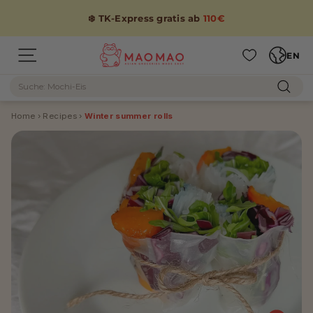
Skip
to
❄️ TK-Express gratis ab
110€
content
Languag
M
EN
Site navigation
A
Search
O
Sear
M
Home
›
Recipes
›
Winter summer rolls
A
O