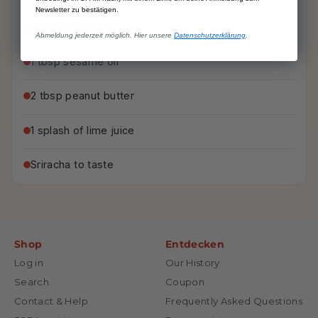
Newsletter zu bestätigen.
2 tbsp soy sauce
Abmeldung jederzeit möglich. Hier unsere
Datenschutzerklärung
.
1 tbsp sesame oil
2 tbsp peanut butter
1 splash of lime juice
Sriracha to taste
Shop
Entdecken
Log in
Our History
Search
Coupon
Contact & Help
Frequently Asked Questions